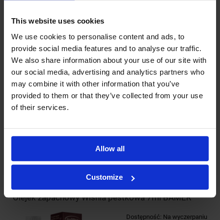
8,90 zł
This website uses cookies
We use cookies to personalise content and ads, to
DO KOSZYKA
provide social media features and to analyse our traffic.
We also share information about your use of our site with
our social media, advertising and analytics partners who
Olejek zapachowy Wiosna 7ml BAMER
may combine it with other information that you’ve
provided to them or that they’ve collected from your use
Dostępność:
Na wyczerpaniu
of their services.
Wysyłka w:
24 godziny
8,90 zł
Allow all
DO KOSZYKA
Customize
Olejek zapachowy Wiśnia pestkowa 7ml BAMER
Dostępność:
Na wyczerpaniu