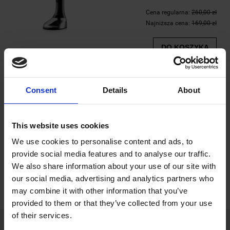
Cena regularna:
260,00 zł
Najniższa cena:
169,00 zł
DO KOSZYKA
PROMOCJA
Parownica do ubrań Steammy White 2000W
Consent
Details
About
Dostępność:
Duża ilość
Wysyłka w:
24 godziny
This website uses cookies
159,00 zł
We use cookies to personalise content and ads, to
Cena regularna:
260,00 zł
provide social media features and to analyse our traffic.
Najniższa cena:
169,00 zł
We also share information about your use of our site with
our social media, advertising and analytics partners who
DO KOSZYKA
may combine it with other information that you’ve
provided to them or that they’ve collected from your use
of their services.
POMOC