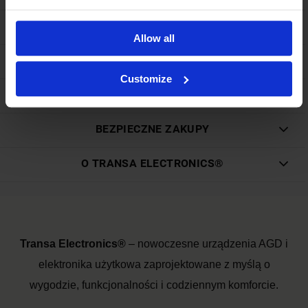
DOSTAWA I PŁATNOŚĆ
Allow all
STREFA KLIENTA
Customize
GWARANCJA I ZWROTY
BEZPIECZNE ZAKUPY
O TRANSA ELECTRONICS®
Transa Electronics®
– nowoczesne urządzenia AGD i
elektronika użytkowa zaprojektowane z myślą o
wygodzie, funkcjonalności i codziennym komforcie.