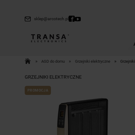
sklep@arcotech.pl
»
»
»
AGD do domu
Grzejniki elektryczne
Grzejnik
GRZEJNIKI ELEKTRYCZNE
PROMOCJA