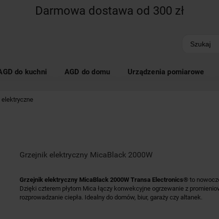
Darmowa dostawa od 300 zł
AGD do kuchni
AGD do domu
Urządzenia pomiarowe
i elektryczne
Grzejnik elektryczny MicaBlack 2000W
Grzejnik elektryczny MicaBlack 2000W Transa Electronics®
to nowocz
Dzięki czterem płytom Mica łączy konwekcyjne ogrzewanie z promieni
rozprowadzanie ciepła. Idealny do domów, biur, garaży czy altanek.