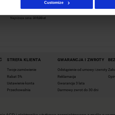
Customize
349,00 zł
Cena regularna:
800,00 zł
Najniższa cena:
319,00 zł
Ć
STREFA KLIENTA
GWARANCJA I ZWROTY
BE
Twoje zamówienie
Odstąpienie od umowy i zwroty
Zak
Rabat 5%
Reklamacja
Opin
Ustawienie konta
Gwarancja 3 lata
Przechowalnia
Darmowy zwrot do 30 dni