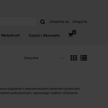
Zarejestruj się
Zaloguj się
0
MeActive®
Części i Akcesoria
esne urządzenie z zaawansowanym systemem grzewczym.
owaniem podczerwonym, zapewniając szybkie i efektywne