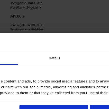
Dostępność:
Duża ilość
Wysyłka w:
24 godziny
349,00 zł
Cena regularna:
800,00 zł
Najniższa cena:
319,00 zł
Details
Grzejnik elektryczny MicaWhite 2000W
Grzejnik elektryczny MicaWhite 2000W Transa Electronics®
to nowocz
e content and ads, to provide social media features and to analy
Dzięki czterem płytom Mica łączy konwekcyjne ogrzewanie z promieni
rozprowadzanie ciepła. Idealny do domów, biur, garaży czy altanek.
 our site with our social media, advertising and analytics partn
 provided to them or that they’ve collected from your use of their
Dostępność:
Duża ilość
Wysyłka w:
24 godziny