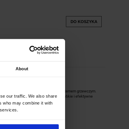
DO KOSZYKA
About
esne urządzenie z zaawansowanym systemem grzewczym.
se our traffic. We also share
owaniem podczerwonym, zapewniając szybkie i efektywne
ers who may combine it with
 services.