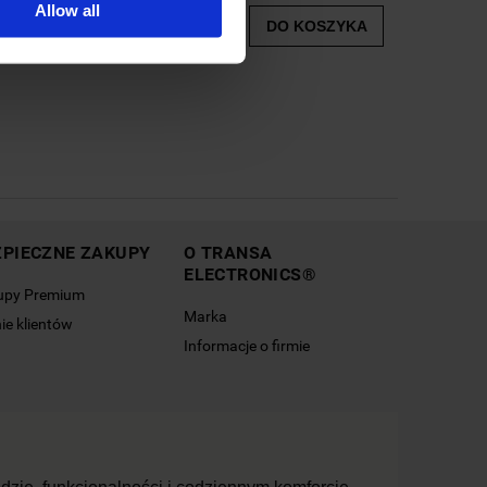
Allow all
DO KOSZYKA
ZPIECZNE ZAKUPY
O TRANSA
ELECTRONICS®
upy Premium
Marka
ie klientów
Informacje o firmie