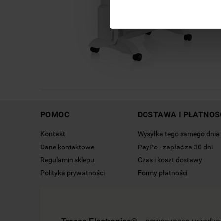
POMOC
DOSTAWA I PŁATNOŚ
Kontakt
Wysyłka tego samego dnia
Dane kontaktowe
PayPo - zapłać za 30 dni
Regulamin sklepu
Czas i koszt dostawy
Polityka prywatności
Formy płatności