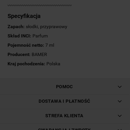
〰〰〰〰〰〰〰〰〰〰〰〰〰〰〰〰〰
Specyfikacja
Zapach:
słodki, przyprawowy
Skład INCI:
Parfum
Pojemność netto:
7 ml
Producent:
BAMER
Kraj pochodzenia:
Polska
POMOC
DOSTAWA I PŁATNOŚĆ
STREFA KLIENTA