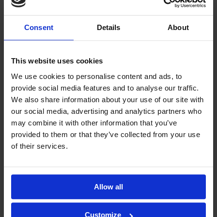
pomieszczeniach i pojazdach
✔️ Do stosowania w kominkach zapachowych,
Consent
Details
About
nawilżaczach, odkurzaczach, dyfuzorach
✔️ Może być wykorzystywany w chemii gospodarczej i
wyrobach kosmetycznych
This website uses cookies
✔️ Kompozycja przebadana laboratoryjnie, zawiera
We use cookies to personalise content and ads, to
aromat spożywczy
provide social media features and to analyse our traffic.
✔️ Posiada atest PZH oraz zgodność z normami IFRA
We also share information about your use of our site with
〰〰〰〰〰〰〰〰〰〰〰〰〰〰〰〰〰
our social media, advertising and analytics partners who
may combine it with other information that you’ve
Charakterystyka zapachu
provided to them or that they’ve collected from your use
• Zapach: słodki, kawowy, intensywny
of their services.
• Nuty zapachowe inspirowane świeżo zmieloną kawą
• Działa pobudzająco i otula przestrzeń przyjemnym
aromatem
Allow all
〰〰〰〰〰〰〰〰〰〰〰〰〰〰〰〰〰
Sposoby użycia
Customize