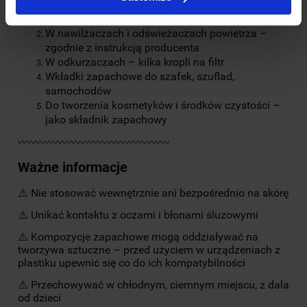
W kominku zapachowym – ok. 10 kropli na wodę
W nawilżaczach i odświeżaczach powietrza –
zgodnie z instrukcją producenta
W odkurzaczach – kilka kropli na filtr
Wkładki zapachowe do szafek, szuflad,
samochodów
Do tworzenia kosmetyków i środków czystości –
jako składnik zapachowy
〰〰〰〰〰〰〰〰〰〰〰〰〰〰〰〰〰
Ważne informacje
⚠️ Nie stosować wewnętrznie ani bezpośrednio na skórę
⚠️ Unikać kontaktu z oczami i błonami śluzowymi
⚠️ Kompozycje zapachowe mogą oddziaływać na
tworzywa sztuczne – przed użyciem w urządzeniach z
plastiku upewnić się co do ich kompatybilności
⚠️ Przechowywać w chłodnym, ciemnym miejscu, z dala
od dzieci