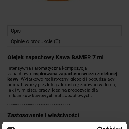
Opis
Opinie o produkcie (0)
Olejek zapachowy Kawa BAMER 7 ml
Intensywna i aromatyczna kompozycja
zapachowa
inspirowana zapachem świeżo zmielonej
kawy
. Wyjątkowo realistyczny, głęboki i pobudzający
aromat tworzy przytulną atmosferę zarówno w domu,
jak i w miejscu pracy. Idealna propozycja dla
miłośników kawowych nut zapachowych.
〰〰〰〰〰〰〰〰〰〰〰〰〰〰〰〰〰
Zastosowanie i właściwości
✔️ Przeznaczony do odświeżania powietrza w