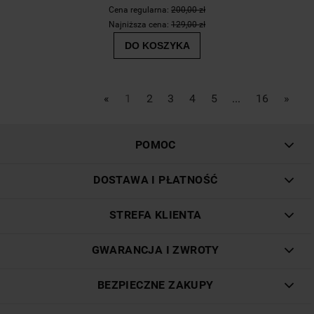
Cena regularna:
200,00 zł
Najniższa cena:
129,00 zł
DO KOSZYKA
«
1
2
3
4
5
...
16
»
POMOC
DOSTAWA I PŁATNOŚĆ
STREFA KLIENTA
GWARANCJA I ZWROTY
BEZPIECZNE ZAKUPY