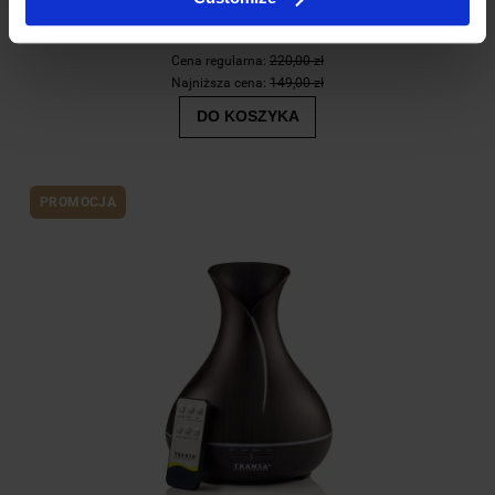
129,00 zł
Cena regularna:
220,00 zł
Najniższa cena:
149,00 zł
DO KOSZYKA
PROMOCJA