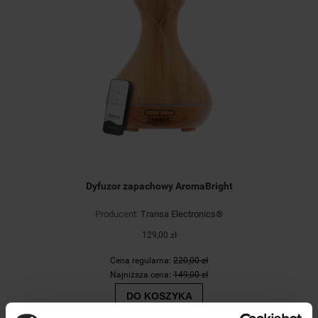
Dyfuzor zapachowy AromaBright
Producent:
Transa Electronics®
129,00 zł
Cena regularna:
220,00 zł
Najniższa cena:
149,00 zł
DO KOSZYKA