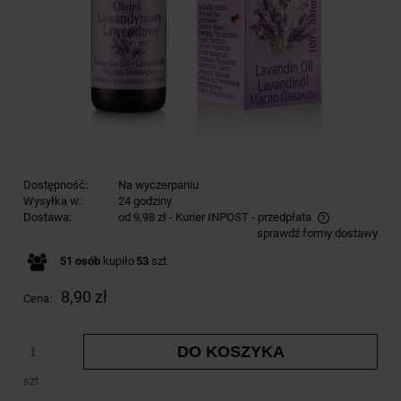
Dostępność:
Na wyczerpaniu
Wysyłka w:
24 godziny
Dostawa:
od 9,98 zł
- Kurier INPOST - przedpłata
sprawdź formy dostawy
Cena nie zawiera ewentualnych kosztów płatności
51
osób
kupiło
53
szt.
8,90 zł
Cena:
DO KOSZYKA
szt.