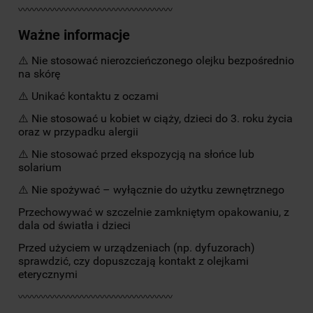
〰〰〰〰〰〰〰〰〰〰〰〰〰〰〰〰〰
Ważne informacje
⚠️ Nie stosować nierozcieńczonego olejku bezpośrednio
na skórę
⚠️ Unikać kontaktu z oczami
⚠️ Nie stosować u kobiet w ciąży, dzieci do 3. roku życia
oraz w przypadku alergii
⚠️ Nie stosować przed ekspozycją na słońce lub
solarium
⚠️ Nie spożywać – wyłącznie do użytku zewnętrznego
Przechowywać w szczelnie zamkniętym opakowaniu, z
dala od światła i dzieci
Przed użyciem w urządzeniach (np. dyfuzorach)
sprawdzić, czy dopuszczają kontakt z olejkami
eterycznymi
〰〰〰〰〰〰〰〰〰〰〰〰〰〰〰〰〰