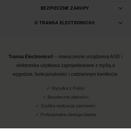
BEZPIECZNE ZAKUPY
O TRANSA ELECTRONICS®
Transa Electronics®
– nowoczesne urządzenia AGD i
elektronika użytkowa zaprojektowane z myślą o
wygodzie, funkcjonalności i codziennym komforcie.
✓ Wysyłka z Polski
✓ Bezpieczne płatności
✓ Szybka realizacja zamówień
✓ Profesjonalna obsługa klienta