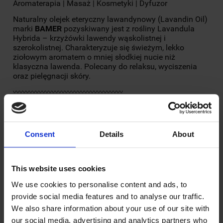
Aromaterapia | Masaż | Kosmetyki | Dyfuzor
Naturalny olejek eteryczny lawandynowy (Lavandin Oil)
marki
BAMER
pozyskiwany jest z rośliny Lavandula
Hybrida – krzyżówki lawendy wąskolistnej i
szerokolistnej. Charakteryzuje się świeżym, lekko
ziołowym aromatem o mniej słodkiej nucie niż
klasyczna lawenda. Polecany do relaksu, wyciszenia
oraz pielęgnacji skóry.
〰〰〰〰〰〰〰〰〰〰〰〰〰〰〰〰〰
Działanie i zastosowanie
✔️ Działa przeciwbakteryjnie i przeciwzapalnie
Consent
Details
About
✔️ Łagodzi napięcie nerwowe i stany niepokoju
✔️ Wspiera regenerację skóry i działa kojąco
This website uses cookies
✔️ Pomaga się zrelaksować i ułatwia zasypianie
We use cookies to personalise content and ads, to
✔️ Stosowany w pielęgnacji cery wrażliwej i
provide social media features and to analyse our traffic.
problematycznej
We also share information about your use of our site with
〰〰〰〰〰〰〰〰〰〰〰〰〰〰〰〰〰
our social media, advertising and analytics partners who