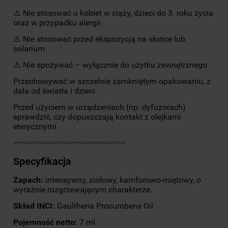
⚠️ Nie stosować u kobiet w ciąży, dzieci do 3. roku życia
oraz w przypadku alergii
⚠️ Nie stosować przed ekspozycją na słońce lub
solarium
⚠️ Nie spożywać – wyłącznie do użytku zewnętrznego
Przechowywać w szczelnie zamkniętym opakowaniu, z
dala od światła i dzieci
Przed użyciem w urządzeniach (np. dyfuzorach)
sprawdzić, czy dopuszczają kontakt z olejkami
eterycznymi
〰〰〰〰〰〰〰〰〰〰〰〰〰〰〰〰〰
Specyfikacja
Zapach:
intensywny, ziołowy, kamforowo-miętowy, o
wyraźnie rozgrzewającym charakterze.
Skład INCI:
Gaultheria Procumbens Oil
Pojemność netto:
7 ml