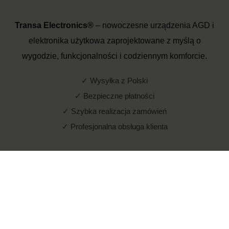
Transa Electronics®
– nowoczesne urządzenia AGD i
elektronika użytkowa zaprojektowane z myślą o
wygodzie, funkcjonalności i codziennym komforcie.
✓ Wysyłka z Polski
✓ Bezpieczne płatności
✓ Szybka realizacja zamówień
✓ Profesjonalna obsługa klienta
© Transa Electronics® – Wszelkie prawa zastrzeżone.
POKAŻ PEŁNĄ WERSJĘ STRONY