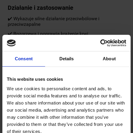
Działanie i zastosowanie
✔️ Wykazuje silne działanie przeciwbólowe i
przeciwzapalne
✔️ Rozgrzewa i poprawia krążenie krwi
✔️ Wspiera leczenie dolegliwości reumatycznych i
mięśniowych
✔️ Działa moczopędnie i odtruwająco
Consent
Details
About
✔️ Pomaga w regeneracji po wysiłku fizycznym
〰〰〰〰〰〰〰〰〰〰〰〰〰〰〰〰〰
This website uses cookies
Charakterystyka olejku golteriowego
We use cookies to personalise content and ads, to
provide social media features and to analyse our traffic.
Gaultheria Procumbens Oil
We also share information about your use of our site with
– pozyskiwany z liści golterii rozesłanej
our social media, advertising and analytics partners who
may combine it with other information that you’ve
– intensywny zapach z wyraźną nutą kamfory i mięty
provided to them or that they’ve collected from your use
– często stosowany w maściach i żelach
of their services.