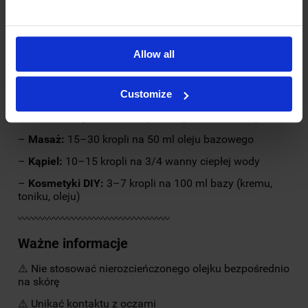
przeciwbólowych
– zawiera naturalny salicylan metylu
– działa rozgrzewająco i kojąco na zmęczone mięśnie
Allow all
〰〰〰〰〰〰〰〰〰〰〰〰〰〰〰〰〰
Sposoby użycia
Customize
–
Aromaterapia:
5–10 kropli do dyfuzora z wodą
–
Masaż:
15–30 kropli na 50 ml oleju bazowego
–
Kąpiel:
10–15 kropli na 3/4 wanny ciepłej wody
–
Kosmetyki DIY:
3–7 kropli na 100 ml bazy (kremu,
toniku, oleju)
〰〰〰〰〰〰〰〰〰〰〰〰〰〰〰〰〰
Ważne informacje
⚠️ Nie stosować nierozcieńczonego olejku bezpośrednio
na skórę
⚠️ Unikać kontaktu z oczami