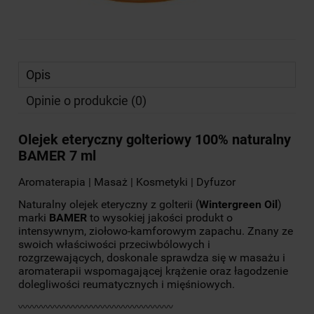
Opis
Opinie o produkcie (0)
Olejek eteryczny golteriowy 100% naturalny
BAMER 7 ml
Aromaterapia | Masaż | Kosmetyki | Dyfuzor
Naturalny olejek eteryczny z golterii (
Wintergreen Oil
)
marki
BAMER
to wysokiej jakości produkt o
intensywnym, ziołowo-kamforowym zapachu. Znany ze
swoich właściwości przeciwbólowych i
rozgrzewających, doskonale sprawdza się w masażu i
aromaterapii wspomagającej krążenie oraz łagodzenie
dolegliwości reumatycznych i mięśniowych.
〰〰〰〰〰〰〰〰〰〰〰〰〰〰〰〰〰