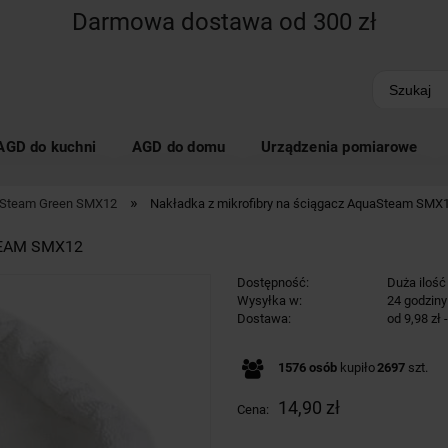
Darmowa dostawa od 300 zł
AGD do kuchni
AGD do domu
Urządzenia pomiarowe
»
Steam Green SMX12
Nakładka z mikrofibry na ściągacz AquaSteam SMX
TEAM SMX12
Dostępność:
Duża ilość
Wysyłka w:
24 godziny
Dostawa:
od 9,98 zł
Cena nie z
1576
osób
kupiło
2697
szt.
kosztów pł
14,90 zł
Cena: