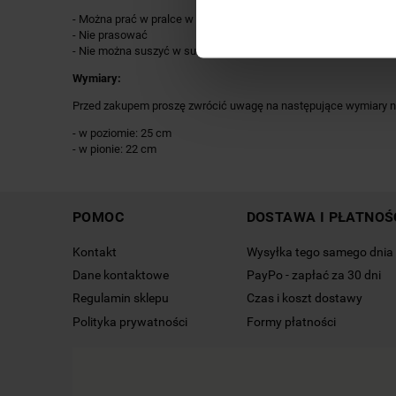
- Można prać w pralce w temperaturze 60°C
- Nie prasować
- Nie można suszyć w suszarce bębnowej/elektrycznej
Wymiary:
Przed zakupem proszę zwrócić uwagę na następujące wymiary na
- w poziomie: 25 cm
- w pionie: 22 cm
POMOC
DOSTAWA I PŁATNOŚ
Kontakt
Wysyłka tego samego dnia
Dane kontaktowe
PayPo - zapłać za 30 dni
Regulamin sklepu
Czas i koszt dostawy
Polityka prywatności
Formy płatności