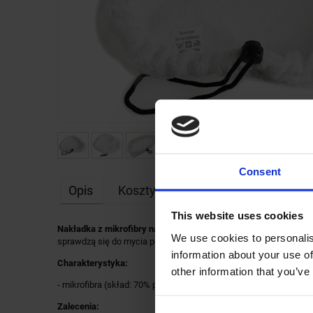
Consent
Opis
Koszty dostawy
Opinie o pr
This website uses cookies
Cena nie zawiera ewen
Nakładka z mikrofibry na ściągacz
dedykowana do
Mopa parowe
We use cookies to personalis
kosztów płatności
sprawdzą się do mycia podłóg np. kafelek, płytek, paneli, powi
information about your use of
Charakterystyka:
other information that you’ve
- mikrofibra (skład: 70% poliester; 30% poliamid)
Zalecenia: