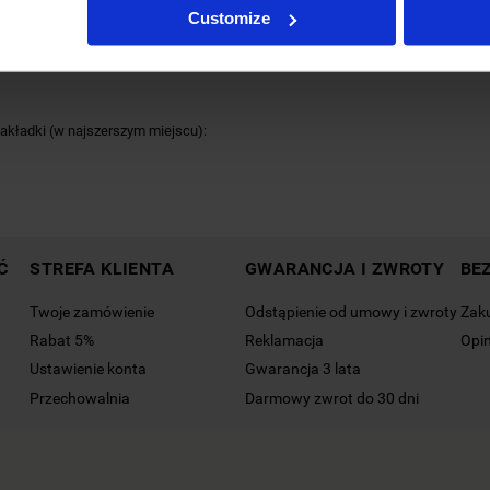
Customize
kładki (w najszerszym miejscu):
Ć
STREFA KLIENTA
GWARANCJA I ZWROTY
BE
Twoje zamówienie
Odstąpienie od umowy i zwroty
Zak
Rabat 5%
Reklamacja
Opin
Ustawienie konta
Gwarancja 3 lata
Przechowalnia
Darmowy zwrot do 30 dni