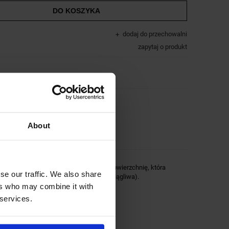
DO KOSZYKA
dodaj do przechowalni
zapytaj o produkt
About
e głowicy. Nakładka posiada gładką powierzchnię, która
se our traffic. We also share
jest na
ściągacz- sznurek
(nie jest rozciągliwa).
ers who may combine it with
 services.