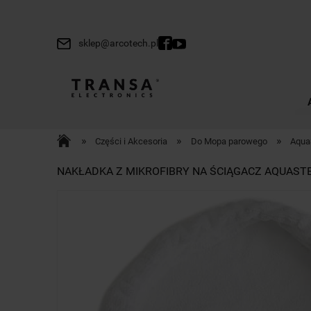
sklep@arcotech.pl
»
»
»
Części i Akcesoria
Do Mopa parowego
Aqua
NAKŁADKA Z MIKROFIBRY NA ŚCIĄGACZ AQUAS