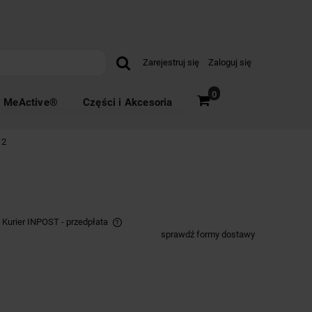
Zarejestruj się
Zaloguj się
0
MeActive®
Części i Akcesoria
12
- Kurier INPOST - przedpłata
sprawdź formy dostawy
awiera ewentualnych
atności