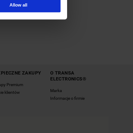
Allow all
ZPIECZNE ZAKUPY
O TRANSA
ELECTRONICS®
upy Premium
Marka
ie klientów
Informacje o firmie