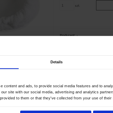
szt.
Producent:
-
Details
odukcie (0)
tualnych
go Transa Electronics® model SMX12
, a także do mopów o podobnym wymiarz
e content and ads, to provide social media features and to analy
erzchni drewnianych, drewnopodobnych itp. wedle uznania. Nakładka montowana 
 our site with our social media, advertising and analytics partn
 provided to them or that they’ve collected from your use of their