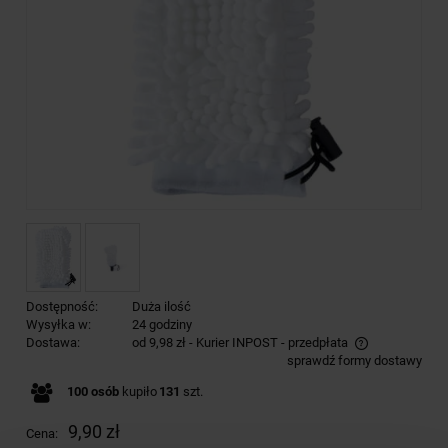
Dostępność:
Duża ilość
Wysyłka w:
24 godziny
Dostawa:
od 9,98 zł
- Kurier INPOST - przedpłata
sprawdź formy dostawy
Cena nie zawiera ewentualnych kosztów płatności
100
osób
kupiło
131
szt.
9,90 zł
Cena: