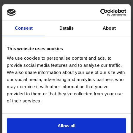
DO KOSZYKA
szt.
Consent
Details
About
dodaj do przechowalni
zapytaj o produkt
This website uses cookies
Producent:
-
We use cookies to personalise content and ads, to
provide social media features and to analyse our traffic.
We also share information about your use of our site with
our social media, advertising and analytics partners who
Opis
may combine it with other information that you’ve
provided to them or that they’ve collected from your use
Koszty dostawy
of their services.
Cena nie zawiera ewentualnych kosztów płatności
Produkty powiązane
Opinie o produkcie (0)
Allow all